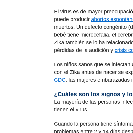
El virus es de mayor preocupaci
puede producir
abortos espontá
muertos. Un defecto congénito (d
bebé tiene microcefalia, el cereb
Zika también se lo ha relacionad
pérdidas de la audición y
crisis c
Los niños sanos que se infectan c
con el Zika antes de nacer se ex
CDC
, las mujeres embarazadas n
¿Cuáles son los signos y lo
La mayoría de las personas infec
tienen el virus.
Cuando la persona tiene síntomas
problemas entre 2 y 14 días desp