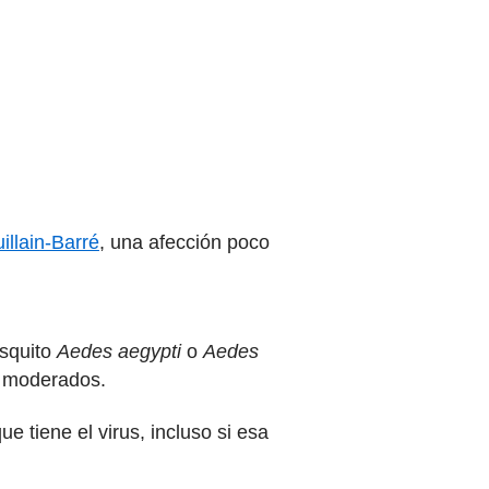
illain-Barré
, una afección poco
osquito
Aedes aegypti
o
Aedes
o moderados.
e tiene el virus, incluso si esa