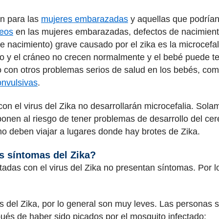
ón para las
mujeres embarazadas
y aquellas que podrían
neos
en las mujeres embarazadas, defectos de nacimient
e nacimiento) grave causado por el zika es la microcef
ro y el cráneo no crecen normalmente y el bebé puede ten
o con otros problemas serios de salud en los bebés, com
onvulsivas
.
on el virus del Zika no desarrollarán microcefalia. Sola
ponen al riesgo de tener problemas de desarrollo del c
o deben viajar a lugares donde hay brotes de Zika.
s síntomas del Zika?
tadas con el virus del Zika no presentan síntomas. Por 
 del Zika, por lo general son muy leves. Las personas s
ués de haber sido picados por el mosquito infectado: