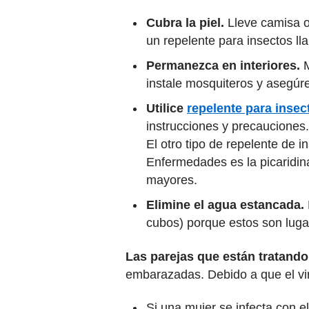
Cubra la piel.
Lleve camisa o
un repelente para insectos l
Permanezca en interiores.
M
instale mosquiteros y asegúr
Utilice
repelente para insec
instrucciones y precauciones
El otro tipo de repelente de 
Enfermedades es la picaridina
mayores.
Elimine el agua estancada.
cubos) porque estos son luga
Las parejas que están tratand
embarazadas. Debido a que el vi
Si una mujer se infecta con el