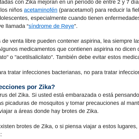
ctadas con Zika mejoran en un período de entre 2 y 7 d
 los niños
acetaminofén
(paracetamol) para reducir la fieb
adolescentes, especialmente cuando tienen enfermedades 
e llamada “
síndrome de Reye
”.
 venta libre pueden contener aspirina, lea siempre las
Algunos medicamentos que contienen aspirina no dicen q
ato" o "acetilsalicilato". También debe evitar estos medi
ra tratar infecciones bacterianas, no para tratar infeccio
fecciones por Zika?
irus del Zika. Si usted está embarazada o está pensan
as picaduras de mosquitos y tomar precauciones al mant
ajar a áreas donde hay brotes de Zika.
xisten brotes de Zika, o si piensa viajar a estos lugare
: