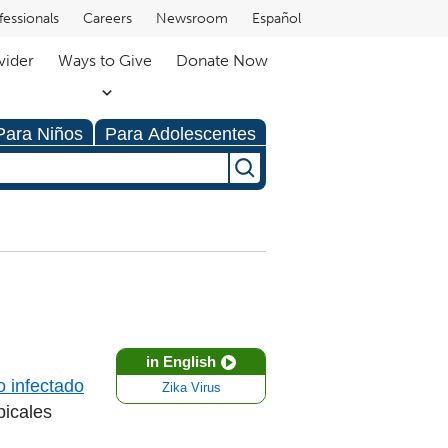
fessionals
Careers
Newsroom
Español
vider
Ways to Give
Donate Now
Para Niños
Para Adolescentes
in English
o infectado
Zika Virus
picales