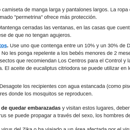
 camiseta de manga larga y pantalones largos. La ropa 
lamado "permetrina" ofrece más protección.
antenga cerradas las ventanas, en las casas que cuent
ese de que no tengan agujeros.
tos
.
Use uno que contenga entre un 10% y un 30% de DE
. No les ponga repelente a los bebés menores de 2 mes
insectos que recomiendan Los Centros para el Control y 
. El aceite de eucaliptus citriodora se puede utilizar en
Desagote los recipientes con agua estancada (como pis
res donde los mosquitos se reproducen.
o de quedar embarazadas
y visitan estos lugares, debe
rus se puede propagar a través del sexo, los hombres 
 virus del Zika o ha viajado a un área afectada por el vir