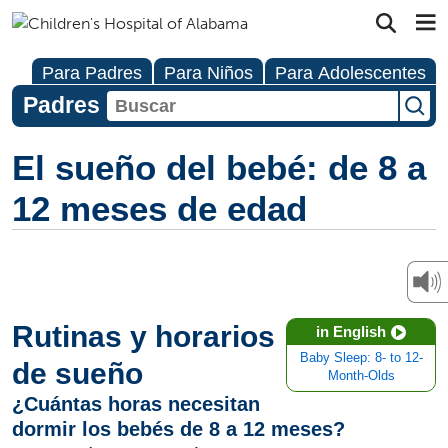
Para Padres
Para Niños
Para Adolescentes
Padres
El sueño del bebé: de 8 a
12 meses de edad
Rutinas y horarios
in English
Baby Sleep: 8- to 12-
de sueño
Month-Olds
¿Cuántas horas necesitan
dormir los bebés de 8 a 12 meses?