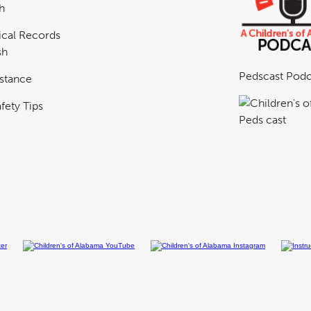
h
cal Records
sh
Pedscast Podc
istance
fety Tips