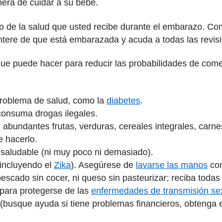
era de cuidar a su bebé.
o de la salud que usted recibe durante el embarazo. Co
ntere de que está embarazada y acuda a todas las revis
ue puede hacer para reducir las probabilidades de comen
problema de salud, como la
diabetes
.
consuma drogas ilegales.
abundantes frutas, verduras, cereales integrales, carnes 
e hacerlo.
aludable (ni muy poco ni demasiado).
(incluyendo el
Zika
). Asegúrese de
lavarse las manos
con
scado sin cocer, ni queso sin pasteurizar; reciba todas
para protegerse de las
enfermedades de transmisión se
(busque ayuda si tiene problemas financieros, obtenga e