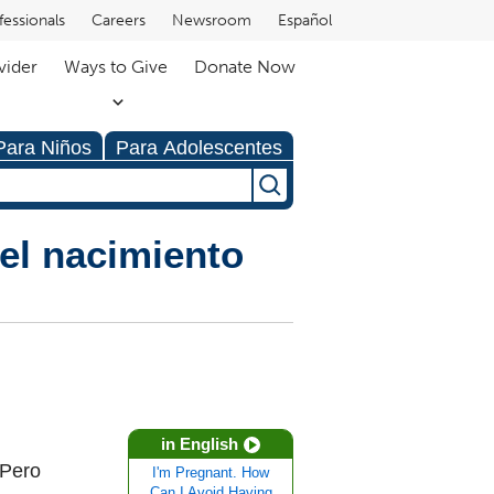
fessionals
Careers
Newsroom
Español
vider
Ways to Give
Donate Now
Para Niños
Para Adolescentes
el nacimiento
in English
 Pero
I'm Pregnant. How
Can I Avoid Having