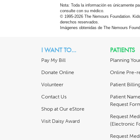
Nota: Toda la información es únicamente pa
consulte con su médico.
© 1995-
2026 The Nemours Foundation. Kids
derechos reservados.
Imágenes obtenidas de The Nemours Founda
I WANT TO...
PATIENTS
Pay My Bill
Planning Your
Donate Online
Online Pre-re
Volunteer
Patient Billi
Contact Us
Patient Nam
Request For
Shop at Our eStore
Request Medi
Visit Daisy Award
(Electronic 
Request Medi