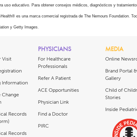
ra uso educativo. Para obtener consejos médicos, diagnósticos y tratamiento
Health® es una marca comercial registrada de The Nemours Foundation. Tod
tion y Getty Images.
PHYSICIANS
MEDIA
 Visit
For Healthcare
Online News
Professionals
gistration
Brand Portal 
Refer A Patient
Gallery
ng Information
ACE Opportunities
Child of Childr
e Change
Stories
m
Physician Link
Inside Pediatr
cal Records
Find a Doctor
Form)
PIRC
cal Records