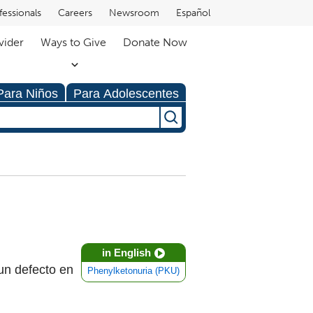
fessionals
Careers
Newsroom
Español
vider
Ways to Give
Donate Now
Para Niños
Para Adolescentes
in English
un defecto en
Phenylketonuria (PKU)