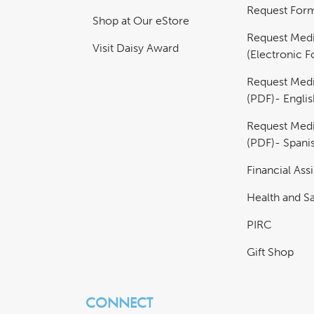
Request For
Shop at Our eStore
Request Medi
Visit Daisy Award
(Electronic 
Request Medi
(PDF)- Englis
Request Medi
(PDF)- Spani
Financial Ass
Health and Sa
PIRC
Gift Shop
CONNECT