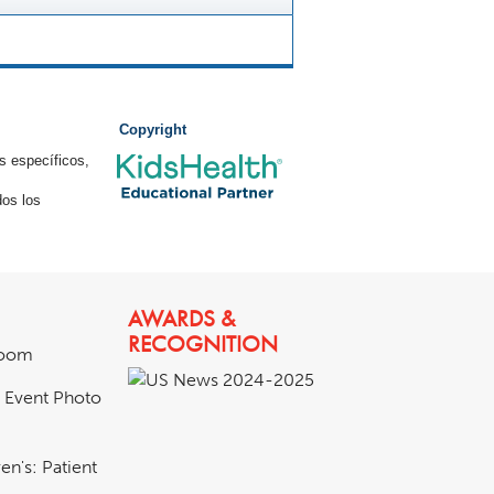
Copyright
s específicos,
os los
AWARDS &
RECOGNITION
room
& Event Photo
en's: Patient