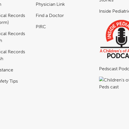
m
Physician Link
Inside Pediatr
cal Records
Find a Doctor
Form)
PIRC
cal Records
h
cal Records
sh
Pedscast Podc
istance
fety Tips