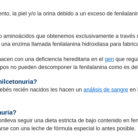
ento, la piel y/o la orina debido a un exceso de fenilalan
ho aminoácidos que obtenemos exclusivamente a través de
na enzima llamada fenilalanina hidroxilasa para fabrica
nacen con una deficiencia hereditaria en el
gen
que regul
uerpos no pueden descomponer la fenilalanina como es de
nilcetonuria?
bebés recién nacidos les hacen un
análisis de sangre
en 
nuria?
onlleva seguir una dieta estricta de bajo contenido en fe
arse con una leche de fórmula especial lo antes posible.