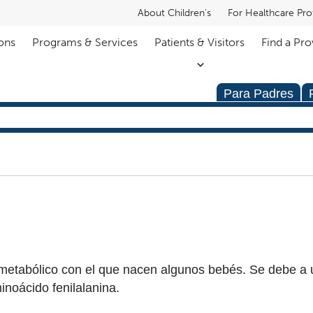
About Children's
For Healthcare Pro
ons
Programs & Services
Patients & Visitors
Find a Pro
Para Padres
o metabólico con el que nacen algunos bebés. Se debe a 
noácido fenilalanina.