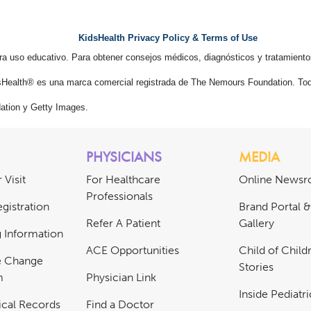
KidsHealth Privacy Policy & Terms of Use
ra uso educativo. Para obtener consejos médicos, diagnósticos y tratamiento
Health® es una marca comercial registrada de The Nemours Foundation. Tod
tion y Getty Images.
PHYSICIANS
MEDIA
 Visit
For Healthcare
Online News
Professionals
gistration
Brand Portal 
Refer A Patient
Gallery
ng Information
ACE Opportunities
Child of Childr
e Change
Stories
m
Physician Link
Inside Pediatr
cal Records
Find a Doctor