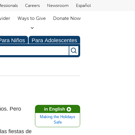
fessionals
Careers
Newsroom
Español
vider
Ways to Give
Donate Now
Para Niños
Para Adolescentes
ños. Pero
in English
Making the Holidays
Safe
las fiestas de