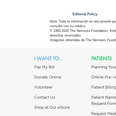
Editorial Policy
Nota: Toda la información es únicamente pa
consulte con su médico.
© 1995-
2026 The Nemours Foundation. Kids
derechos reservados.
Imágenes obtenidas de The Nemours Founda
I WANT TO...
PATIENTS
Pay My Bill
Planning Your
Donate Online
Online Pre-re
Volunteer
Patient Billi
Contact Us
Patient Nam
Request For
Shop at Our eStore
Request Medi