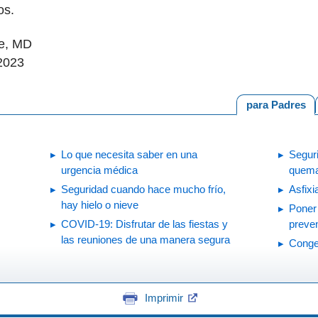
os.
ne, MD
 2023
para Padres
Lo que necesita saber en una
Segur
urgencia médica
quema
Seguridad cuando hace mucho frío,
Asfixi
hay hielo o nieve
Poner 
COVID-19: Disfrutar de las fiestas y
preven
las reuniones de una manera segura
Conge
Imprimir