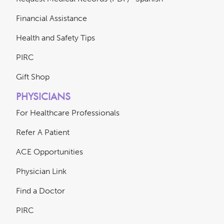
Financial Assistance
Health and Safety Tips
PIRC
Gift Shop
PHYSICIANS
For Healthcare Professionals
Refer A Patient
ACE Opportunities
Physician Link
Find a Doctor
PIRC