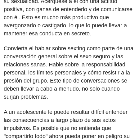
su sexualidad. Acérquese a él con una actitud
positiva, con ganas de entenderlo y de comunicarse
con él. Esto es mucho más productivo que
avergonzarlo o castigarlo, lo que lo puede llevar a
mantener esa conducta en secreto.
Convierta el hablar sobre sexting como parte de una
conversación general sobre el sexo seguro y las
relaciones sanas. Hable sobre la responsabilidad
personal, los límites personales y cómo resistir a la
presión del grupo. Este tipo de conversaciones se
deben llevar a cabo a menudo, no solo cuando
surjan problemas.
A un adolescente le puede resultar difícil entender
las consecuencias a largo plazo de sus actos
impulsivos. Es posible que no entienda que
"compartirlo todo" ahora pueda poner en peligro su