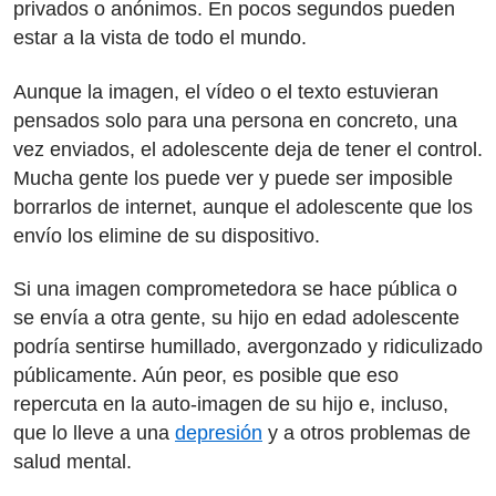
privados o anónimos. En pocos segundos pueden
estar a la vista de todo el mundo.
Aunque la imagen, el vídeo o el texto estuvieran
pensados solo para una persona en concreto, una
vez enviados, el adolescente deja de tener el control.
Mucha gente los puede ver y puede ser imposible
borrarlos de internet, aunque el adolescente que los
envío los elimine de su dispositivo.
Si una imagen comprometedora se hace pública o
se envía a otra gente, su hijo en edad adolescente
podría sentirse humillado, avergonzado y ridiculizado
públicamente. Aún peor, es posible que eso
repercuta en la auto-imagen de su hijo e, incluso,
que lo lleve a una
depresión
y a otros problemas de
salud mental.