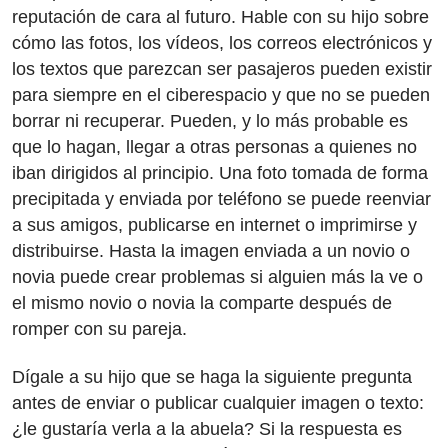
reputación de cara al futuro. Hable con su hijo sobre
cómo las fotos, los vídeos, los correos electrónicos y
los textos que parezcan ser pasajeros pueden existir
para siempre en el ciberespacio y que no se pueden
borrar ni recuperar. Pueden, y lo más probable es
que lo hagan, llegar a otras personas a quienes no
iban dirigidos al principio. Una foto tomada de forma
precipitada y enviada por teléfono se puede reenviar
a sus amigos, publicarse en internet o imprimirse y
distribuirse. Hasta la imagen enviada a un novio o
novia puede crear problemas si alguien más la ve o
el mismo novio o novia la comparte después de
romper con su pareja.
Dígale a su hijo que se haga la siguiente pregunta
antes de enviar o publicar cualquier imagen o texto:
¿le gustaría verla a la abuela? Si la respuesta es