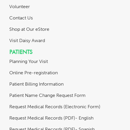
Volunteer
Contact Us
Shop at Our eStore
Visit Daisy Award
PATIENTS
Planning Your Visit
Online Pre-registration
Patient Billing Information
Patient Name Change Request Form
Request Medical Records (Electronic Form)
Request Medical Records (PDF)- English
Request Medical Records (PDF)- Spanish