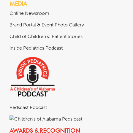
MEDIA
Online Newsroom
Brand Portal & Event Photo Gallery
Child of Children's: Patient Stories
Inside Pediatrics Podcast
Pedscast Podcast
AWARDS & RECOGNITION