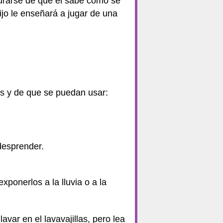
urarse de que él sabe cómo se
jo le enseñará a jugar de una
os y de que se puedan usar:
desprender.
ponerlos a la lluvia o a la
var en el lavavajillas, pero lea