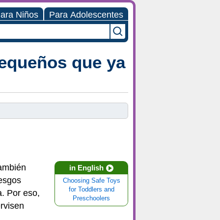
ara Niños
Para Adolescentes
pequeños que ya
también
in English
esgos
Choosing Safe Toys
for Toddlers and
a. Por eso,
Preschoolers
ervisen