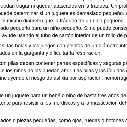
 puedan tragar ni quedar atascados en la tráquea. Un pr
 puede determinar si un juguete es demasiado pequeño. 
el mismo diámetro que la tráquea de un niño pequeño. S
siado pequeño para un niño pequeño. Si no puede consegu
ayude usando el tubo de cartón interior de un rollo de p
s, las bolas y los juegos con pelotas de un diámetro inf
os en la garganta y dificultar la respiración.
on pilas deben contener partes específicas y seguras pa
ue los niños no las puedan abrir. Las pilas y los líquido
, incluyendo el riesgo de asfixia por aspiración, hemorra
de un juguete para un bebé o niño de hasta tres años d
stente para resistir a los mordiscos y a la masticación 
filados o piezas pequeñas, como ojos, ruedas o botones 