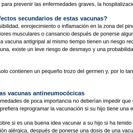
ara prevenir las enfermedades graves, la hospitalizació
fectos secundarios de estas vacunas?
ibilidad, enrojecimiento o inflamación en la zona del p
dolores musculares o cansancio después de ponerse algu
 vacuna antigripal al mismo tiempo tienen un riesgo red
una, existe un leve riesgo de desmayo y una probabilid
lo contienen un pequeño trozo del germen y, por lo ta
.
las vacunas antineumocócicas
ermedades de poca importancia no deberían impedir que 
 prefiera reprogramar la vacunación si su hijo tiene un
obre si es una buena idea vacunar a su hijo si ha tenid
cción alérgica, después de ponerse una dosis de una va