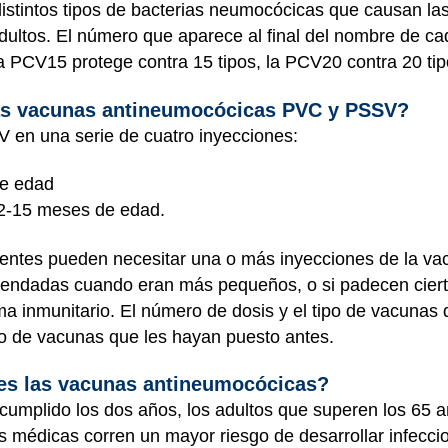
istintos tipos de bacterias neumocócicas que causan l
adultos. El número que aparece al final del nombre de c
 PCV15 protege contra 15 tipos, la PCV20 contra 20 tip
as vacunas antineumocócicas PVC y PSSV?
 en una serie de cuatro inyecciones:
de edad
 12-15 meses de edad.
centes pueden necesitar una o más inyecciones de la 
omendadas cuando eran más pequeños, o si padecen cier
tema inmunitario. El número de dosis y el tipo de vacuna
ipo de vacunas que les hayan puesto antes.
es las vacunas antineumocócicas?
cumplido los dos años, los adultos que superen los 65 
s médicas corren un mayor riesgo de desarrollar infecc