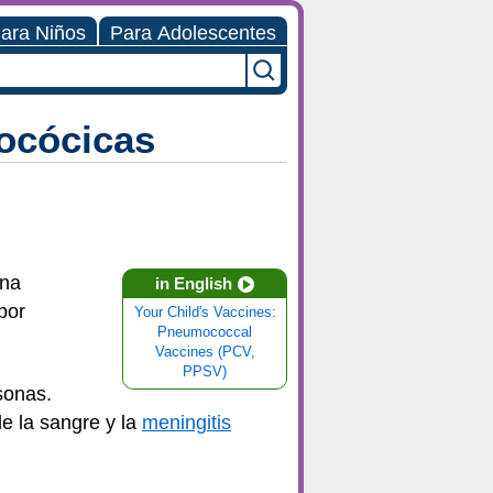
ara Niños
Para Adolescentes
ocócicas
una
in English
por
Your Child's Vaccines:
Pneumococcal
Vaccines (PCV,
PPSV)
sonas.
de la sangre y la
meningitis