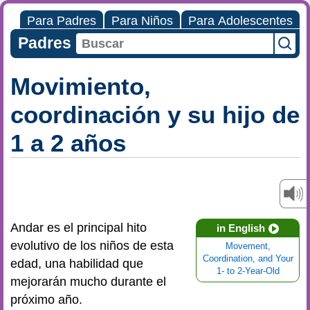
Para Padres
Para Niños
Para Adolescentes
Padres
Movimiento,
coordinación y su hijo de
1 a 2 años
Andar es el principal hito
in English
evolutivo de los niños de esta
Movement,
Coordination, and Your
edad, una habilidad que
1- to 2-Year-Old
mejorarán mucho durante el
próximo año.