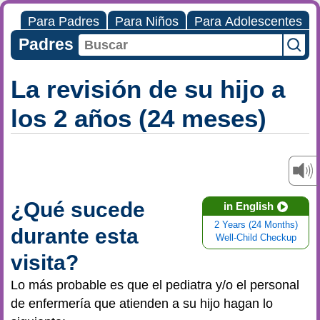
Para Padres
Para Niños
Para Adolescentes
Padres
La revisión de su hijo a
los 2 años (24 meses)
¿Qué sucede
in English
2 Years (24 Months)
durante esta
Well-Child Checkup
visita?
Lo más probable es que el pediatra y/o el personal
de enfermería que atienden a su hijo hagan lo