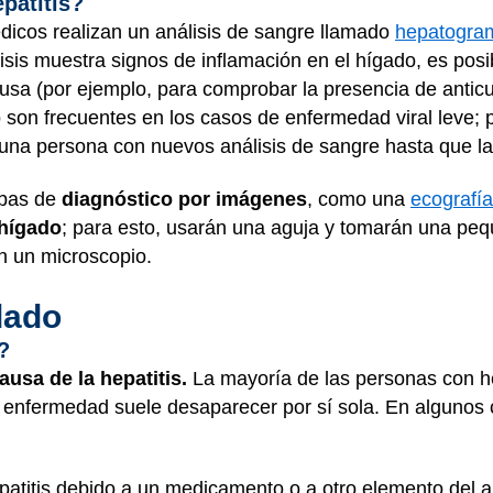
patitis?
médicos realizan un análisis de sangre llamado
hepatogra
lisis muestra signos de inflamación en el hígado, es po
usa (por ejemplo, para comprobar la presencia de anticu
 son frecuentes en los casos de enfermedad viral leve; p
 una persona con nuevos análisis de sangre hasta que la
ebas de
diagnóstico por imágenes
, como una
ecografí
 hígado
; para esto, usarán una aguja y tomarán una peq
n un microscopio.
dado
?
ausa de la hepatitis.
La mayoría de las personas con hep
la enfermedad suele desaparecer por sí sola. En algunos
patitis debido a un medicamento o a otro elemento del a