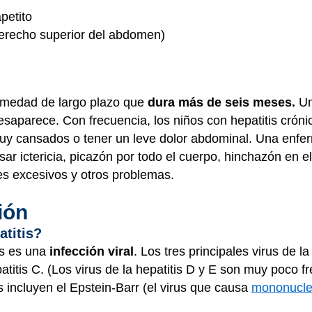
petito
 derecho superior del abdomen)
ermedad de largo plazo que
dura más de seis meses.
Un
esaparece. Con frecuencia, los niños con hepatitis crón
uy cansados o tener un leve dolor abdominal. Una enfe
ar ictericia, picazón por todo el cuerpo, hinchazón en el
s excesivos y otros problemas.
ión
atitis?
is es una
infección viral
. Los tres principales virus de la
hepatitis C. (Los virus de la hepatitis D y E son muy poco
s incluyen el Epstein-Barr (el virus que causa
mononucle