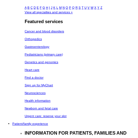
A
B
C
D
E
F
G
H
I
J
K
L
M
N
O
P
Q
R
S
T
U
V
W
X
Y
Z
View all specialties and services »
Featured services
Cancer and blood disorders
Orthopedics
Gastroenterology
Pediatricians (primary care)
Genetics and genomics
Heart care
Find a doctor
Sign up for MyChart
Neurosciences
Health information
Newborn and fetal care
Urgent care: reserve your slot
Patient/family experience
INFORMATION FOR PATIENTS, FAMILIES AND