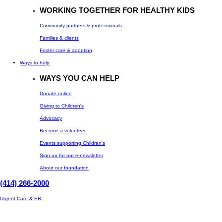
WORKING TOGETHER FOR HEALTHY KIDS
Community partners & professionals
Families & clients
Foster care & adoption
Ways to help
WAYS YOU CAN HELP
Donate online
Giving to Children's
Advocacy
Become a volunteer
Events supporting Children's
Sign up for our e-newsletter
About our foundation
(414) 266-2000
Urgent Care & ER