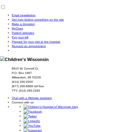
Email newsletters
Get help finding something on the site
Make a donation
MyChart
Patient websites
Pay your bill
Prepare for your visit to the hospital
Request an appointment
8915 W. Connell Ct.
P.O. Box 1997
Milwaukee, WI 53226
(414) 266-2000
(877) 266-8989 toll free
TTY: (414) 266-2265
Chat with a Website assistant
Connect with us