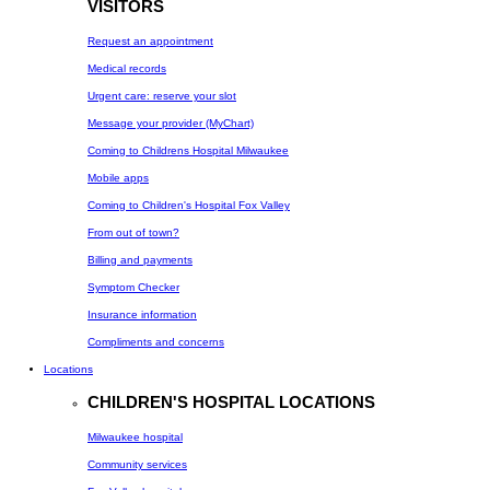
VISITORS
Request an appointment
Medical records
Urgent care: reserve your slot
Message your provider (MyChart)
Coming to Childrens Hospital Milwaukee
Mobile apps
Coming to Children's Hospital Fox Valley
From out of town?
Billing and payments
Symptom Checker
Insurance information
Compliments and concerns
Locations
CHILDREN'S HOSPITAL LOCATIONS
Milwaukee hospital
Community services