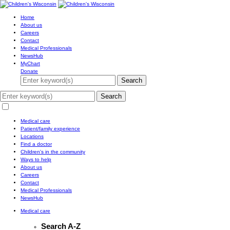
Home
About us
Careers
Contact
Medical Professionals
NewsHub
MyChart
Donate
Search
Search
Medical care
Patient/family experience
Locations
Find a doctor
Children's in the community
Ways to help
About us
Careers
Contact
Medical Professionals
NewsHub
Medical care
Search A-Z