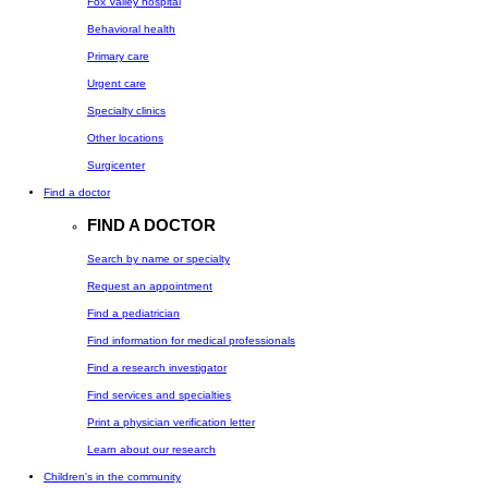
Fox Valley hospital
Behavioral health
Primary care
Urgent care
Specialty clinics
Other locations
Surgicenter
Find a doctor
FIND A DOCTOR
Search by name or specialty
Request an appointment
Find a pediatrician
Find information for medical professionals
Find a research investigator
Find services and specialties
Print a physician verification letter
Learn about our research
Children's in the community