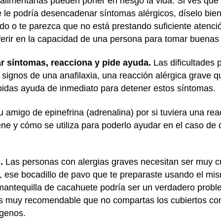
alimentarias pueden poner en riesgo la vida. Si ves que
le podría desencadenar síntomas alérgicos, díselo bien
ído o te parezca que no está prestando suficiente atenci
ferir en la capacidad de una persona para tomar buenas
r síntomas, reacciona y pide ayuda.
Las dificultades p
signos de una anafilaxia, una reacción alérgica grave qu
pidas ayuda de inmediato para detener estos síntomas.
 amigo de epinefrina (adrenalina) por si tuviera una re
ne y cómo se utiliza para poderlo ayudar en el caso d
l.
Las personas con alergias graves necesitan ser muy c
o, ese bocadillo de pavo que te preparaste usando el mi
 mantequilla de cacahuete podría ser un verdadero prob
es muy recomendable que no compartas los cubiertos co
rgenos.