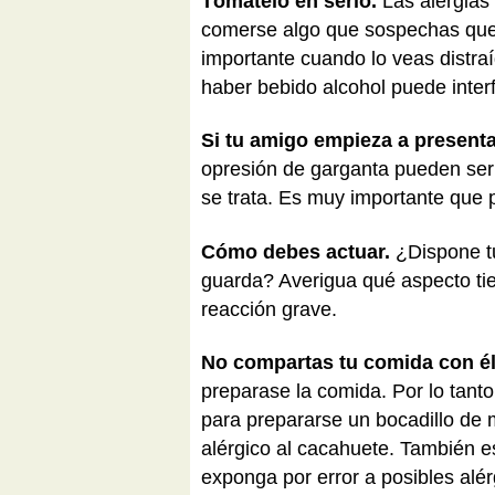
Tómatelo en serio.
Las alergias 
comerse algo que sospechas que 
importante cuando lo veas distra
haber bebido alcohol puede inter
Si tu amigo empieza a presenta
opresión de garganta pueden ser 
se trata. Es muy importante que 
Cómo debes actuar.
¿Dispone tu
guarda? Averigua qué aspecto tie
reacción grave.
No compartas tu comida con é
preparase la comida. Por lo tant
para prepararse un bocadillo de
alérgico al cacahuete. También 
exponga por error a posibles alé