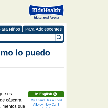
Para Niños
Para Adolescentes
Cómo lo puedo
que es
in English
 de cáscara,
My Friend Has a Food
Allergy. How Can I
 alimentos que