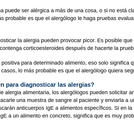
a puede ser alérgica a más de una cosa, o si no está cla
ás probable es que el alergólogo le haga pruebas evalu
sticar la alergia pueden provocar picor. Es posible que 
ontenga corticoesteroides después de hacerte la prueba p
positiva para determinado alimento, eso solo significa
s casos, lo más probable es que el alergólogo quiera se
 para diagnosticar las alergias?
e alergia alimentaria, los alergólogos pueden solicitar a
carle una muestra de sangre al paciente y enviarla a un
uscarán anticuerpos IgE a alimentos específicos. Si en l
 IgE a un alimento en concreto, significa que es muy pr