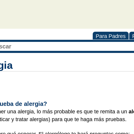
Para Padres
gia
ueba de alergia?
ner una alergia, lo más probable es que te remita a un
a
icar y tratar alergias) para que te haga más pruebas.
re qué esperar. El alergólogo te hará preguntas como: