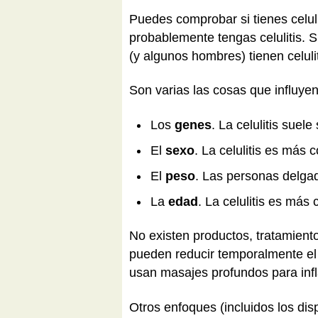
Puedes comprobar si tienes celuli
probablemente tengas celulitis. S
(y algunos hombres) tienen celulit
Son varias las cosas que influyen 
Los
genes
. La celulitis suele
El
sexo
. La celulitis es má
El
peso
. Las personas delgad
La
edad
. La celulitis es má
No existen productos, tratamien
pueden reducir temporalmente el a
usan masajes profundos para infla
Otros enfoques (incluidos los dis