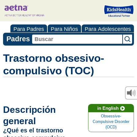
Para Padres
Para Niños
Para Adolescentes
Padres
Trastorno obsesivo-
compulsivo (TOC)
Descripción
in English
Obsessive-
general
Compulsive Disorder
(OCD)
¿Qué es el trastorno