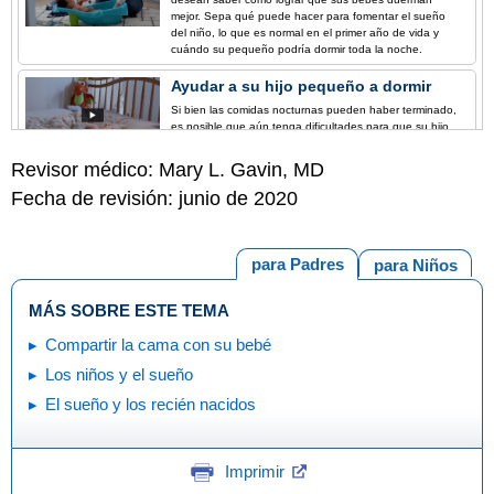
mejor. Sepa qué puede hacer para fomentar el sueño
del niño, lo que es normal en el primer año de vida y
cuándo su pequeño podría dormir toda la noche.
Ayudar a su hijo pequeño a dormir
Si bien las comidas nocturnas pueden haber terminado,
es posible que aún tenga dificultades para que su hijo
duerma. Sepa cómo ayudar a su niño a dormir bien e
inculcar buenos hábitos de sueño desde el comienzo.
Revisor médico: Mary L. Gavin, MD
Fecha de revisión: junio de 2020
para Padres
para Niños
MÁS SOBRE ESTE TEMA
Compartir la cama con su bebé
Los niños y el sueño
El sueño y los recién nacidos
Imprimir