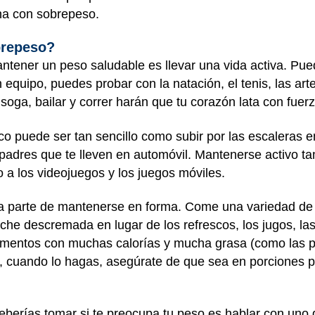
ona con sobrepeso.
brepeso?
tener un peso saludable es llevar una vida activa. Pued
n equipo, puedes probar con la natación, el tenis, las ar
a soga, bailar y correr harán que tu corazón lata con fuerz
sico puede ser tan sencillo como subir por las escaleras 
 padres que te lleven en automóvil. Mantenerse activo t
 a los videojuegos y los juegos móviles.
a parte de mantenerse en forma. Come una variedad de 
eche descremada en lugar de los refrescos, los jugos, la
imentos con muchas calorías y mucha grasa (como las pap
, cuando lo hagas, asegúrate de que sea en porciones 
eberías tomar si te preocupa tu peso es hablar con uno