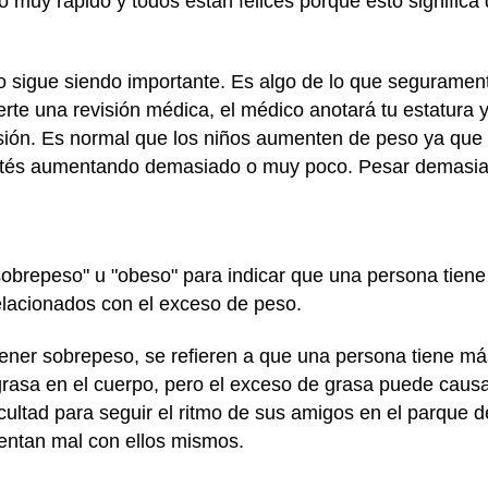
muy rápido y todos están felices porque esto significa 
 sigue siendo importante. Es algo de lo que segurament
te una revisión médica, el médico anotará tu estatura 
isión. Es normal que los niños aumenten de peso ya que 
 estés aumentando demasiado o muy poco. Pesar demasia
sobrepeso" u "obeso" para indicar que una persona tien
elacionados con el exceso de peso.
ner sobrepeso, se refieren a que una persona tiene más
grasa en el cuerpo, pero el exceso de grasa puede caus
cultad para seguir el ritmo de sus amigos en el parque d
entan mal con ellos mismos.