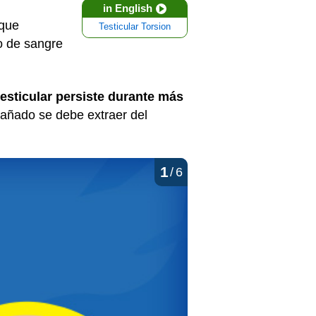
in English
 que
Testicular Torsion
ro de sangre
 testicular persiste durante más
 dañado se debe extraer del
1
/
6