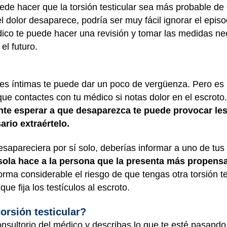
uede hacer que la torsión testicular sea más probable de c
 dolor desaparece, podría ser muy fácil ignorar el episo
ico te puede hacer una revisión y tomar las medidas nec
el futuro.
tes íntimas te puede dar un poco de vergüenza. Pero es
que contactes con tu médico si notas dolor en el escroto
e esperar a que desaparezca te puede provocar lesi
rio extraértelo.
 desapareciera por sí solo, deberías informar a uno de t
sola hace a la persona que la presenta más propensa a
rma considerable el riesgo de que tengas otra torsión te
ue fija los testículos al escroto.
orsión testicular?
onsultorio del médico y describas lo que te esté pasando