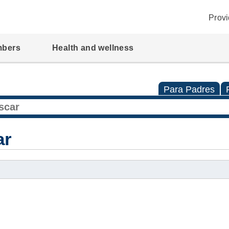
Provi
mbers
Health and wellness
Para Padres
ar