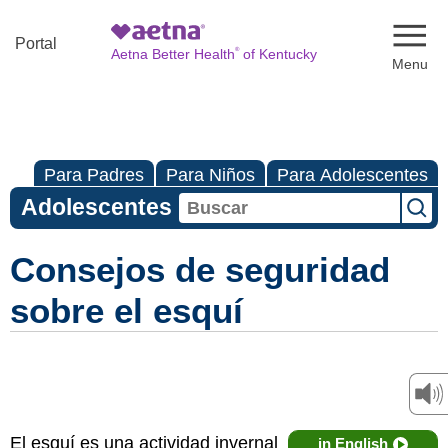
Naviga
Portal
®
Aetna Better Health
of Kentucky
Para Padres
Para Niños
Para Adolescentes
Adolescentes
Consejos de seguridad
sobre el esquí
El esquí es una actividad invernal
in English