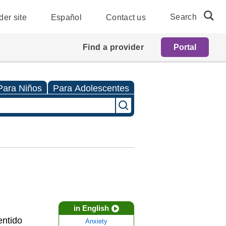
Search
der site
Español
Contact us
Find a provider
Portal
Para Niños
Para Adolescentes
in English
entido
Anxiety