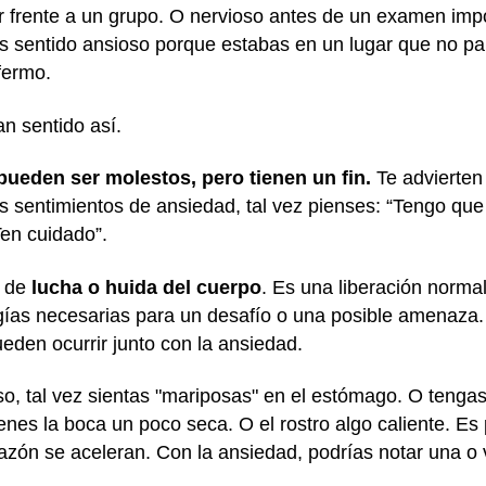
r frente a un grupo. O nervioso antes de un examen imp
as sentido ansioso porque estabas en un lugar que no p
fermo.
an sentido así.
ueden ser molestos, pero tienen un fin.
Te advierten 
s sentimientos de ansiedad, tal vez pienses: “Tengo que 
Ten cuidado”.
a de
lucha o huida del cuerpo
. Es una liberación norm
rgías necesarias para un desafío o una posible amenaza.
eden ocurrir junto con la ansiedad.
o, tal vez sientas "mariposas" en el estómago. O tenga
nes la boca un poco seca. O el rostro algo caliente. Es 
orazón se aceleran. Con la ansiedad, podrías notar una o