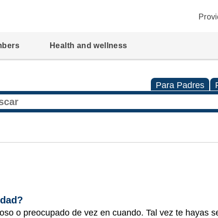
Provi
mbers
Health and wellness
Para Padres
edad?
ioso o preocupado de vez en cuando. Tal vez te hayas s