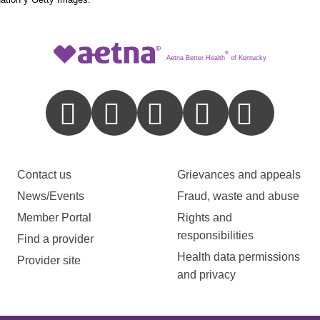
®
Aetna Better Health
of Kentucky
Contact us
Grievances and appeals
News/Events
Fraud, waste and abuse
Member Portal
Rights and
responsibilities
Find a provider
Health data permissions
Provider site
and privacy