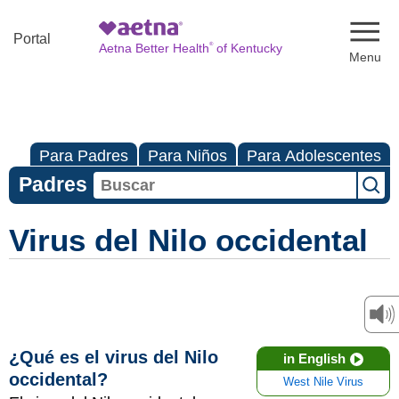
Naviga
Portal
®
Aetna Better Health
of Kentucky
Para Padres
Para Niños
Para Adolescentes
Padres
Virus del Nilo occidental
¿Qué es el virus del Nilo
in English
occidental?
West Nile Virus