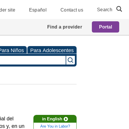
Search
der site
Español
Contact us
Find a provider
Portal
Para Niños
Para Adolescentes
al del
in English
os y, en un
Are You in Labor?