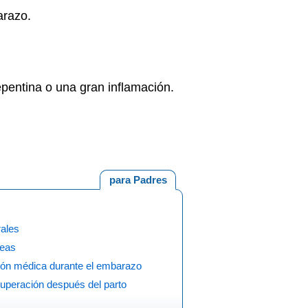
arazo.
epentina o una gran inflamación.
para Padres
rales
eas
ión médica durante el embarazo
uperación después del parto