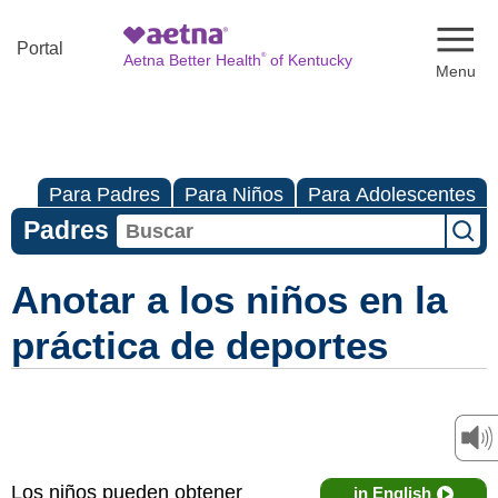
Naviga
Portal
®
Aetna Better Health
of Kentucky
Para Padres
Para Niños
Para Adolescentes
Padres
Anotar a los niños en la
práctica de deportes
Los niños pueden obtener
in English