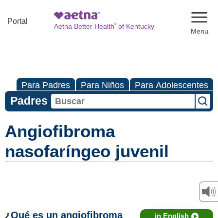
Naviga
Portal
®
Aetna Better Health
of Kentucky
Para Padres
Para Niños
Para Adolescentes
Padres
Angiofibroma
nasofaríngeo juvenil
¿Qué es un angiofibroma
in English