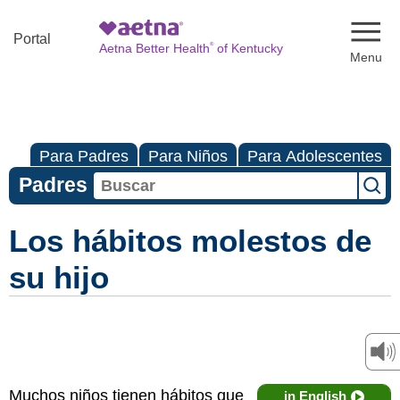
Naviga
Portal
®
Aetna Better Health
of Kentucky
Para Padres
Para Niños
Para Adolescentes
Padres
Los hábitos molestos de
su hijo
Muchos niños tienen hábitos que
in English