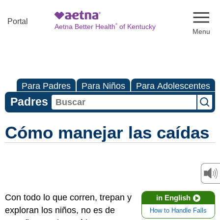
Naviga
Portal
®
Aetna Better Health
of Kentucky
Para Padres
Para Niños
Para Adolescentes
Padres
Cómo manejar las caídas
Con todo lo que corren, trepan y
in English
exploran los niños, no es de
How to Handle Falls