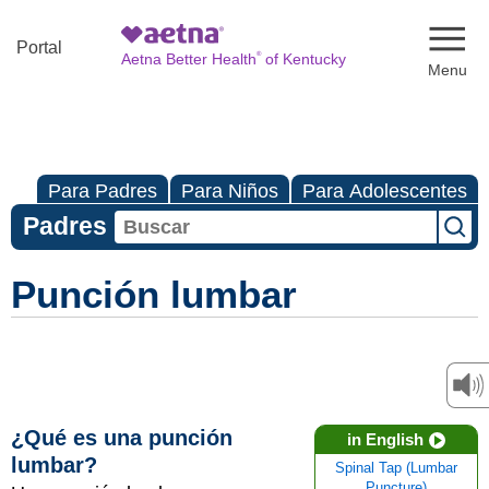
Naviga
Portal
®
Aetna Better Health
of Kentucky
Para Padres
Para Niños
Para Adolescentes
Padres
Punción lumbar
¿Qué es una punción
in English
lumbar?
Spinal Tap (Lumbar
Puncture)