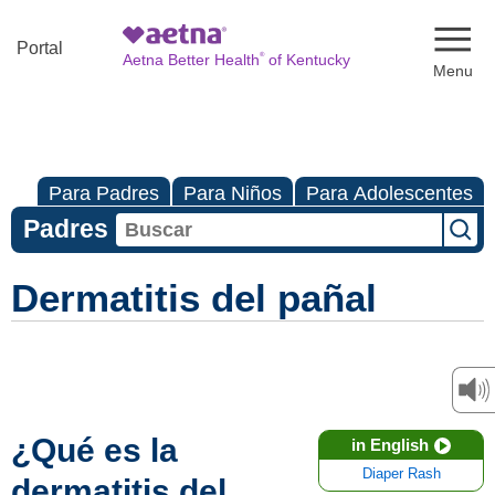
Naviga
Portal
®
Aetna Better Health
of Kentucky
Para Padres
Para Niños
Para Adolescentes
Padres
Dermatitis del pañal
¿Qué es la
in English
Diaper Rash
dermatitis del