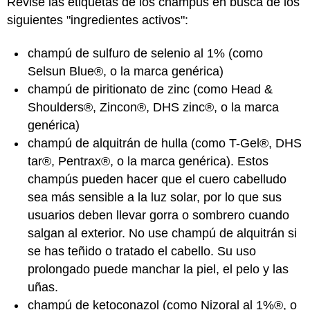
Revise las etiquetas de los champús en busca de los
siguientes "ingredientes activos":
champú de sulfuro de selenio al 1% (como
Selsun Blue®, o la marca genérica)
champú de piritionato de zinc (como Head &
Shoulders®, Zincon®, DHS zinc®, o la marca
genérica)
champú de alquitrán de hulla (como T-Gel®, DHS
tar®, Pentrax®, o la marca genérica). Estos
champús pueden hacer que el cuero cabelludo
sea más sensible a la luz solar, por lo que sus
usuarios deben llevar gorra o sombrero cuando
salgan al exterior. No use champú de alquitrán si
se has teñido o tratado el cabello. Su uso
prolongado puede manchar la piel, el pelo y las
uñas.
champú de ketoconazol (como Nizoral al 1%®, o