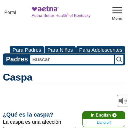
Naviga
Portal
®
Aetna Better Health
of Kentucky
Para Padres
Para Niños
Para Adolescentes
Padres
Caspa
¿Qué es la caspa?
in English
La caspa es una afección
Dandruff