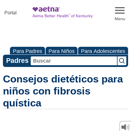
Naviga
Portal
®
Aetna Better Health
of Kentucky
Para Padres
Para Niños
Para Adolescentes
Padres
Consejos dietéticos para
niños con fibrosis
quística