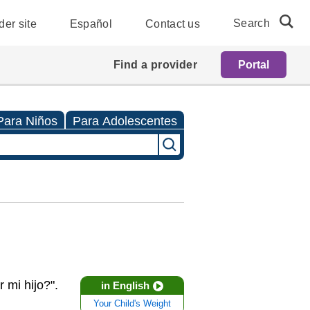
Search
der site
Español
Contact us
Find a provider
Portal
Para Niños
Para Adolescentes
 mi hijo?".
in English
Your Child's Weight