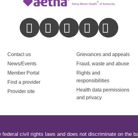
®
Aetna Better Health
of Kentucky
Contact us
Grievances and appeals
News/Events
Fraud, waste and abuse
Member Portal
Rights and
responsibilities
Find a provider
Health data permissions
Provider site
and privacy
ederal civil rights laws and does not discriminate on the basi