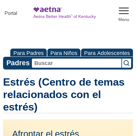
Naviga
Portal
®
Aetna Better Health
of Kentucky
Para Padres
Para Niños
Para Adolescentes
Padres
Estrés (Centro de temas
relacionados con el
estrés)
Afrontar el estrés