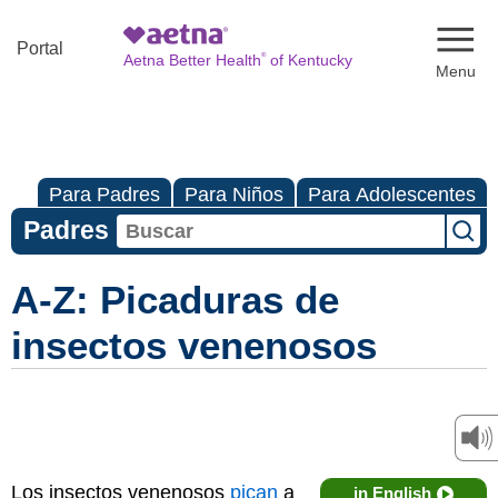
Naviga
Portal
®
Aetna Better Health
of Kentucky
Para Padres
Para Niños
Para Adolescentes
Padres
A-Z: Picaduras de
insectos venenosos
Los insectos venenosos
pican
a
in English