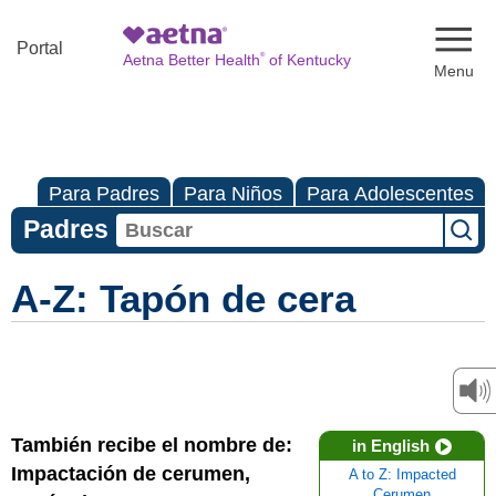
Naviga
Portal
®
Aetna Better Health
of Kentucky
Para Padres
Para Niños
Para Adolescentes
Padres
A-Z: Tapón de cera
También recibe el nombre de:
in English
Impactación de cerumen,
A to Z: Impacted
Cerumen