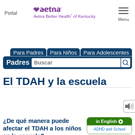
Naviga
Portal
®
Aetna Better Health
of Kentucky
Para Padres
Para Niños
Para Adolescentes
Padres
El TDAH y la escuela
¿De qué manera puede
in English
afectar el TDAH a los niños
ADHD and School