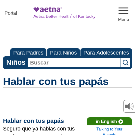
Naviga
Portal
®
Aetna Better Health
of Kentucky
Para Padres
Para Niños
Para Adolescentes
Niños
Hablar con tus papás
Hablar con tus papás
in English
Seguro que ya hablas con tus
Talking to Your
Parents