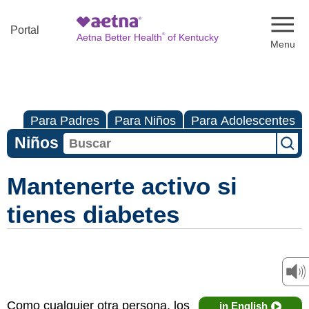
Naviga
Portal
®
Aetna Better Health
of Kentucky
Para Padres
Para Niños
Para Adolescentes
Niños
Mantenerte activo si
tienes diabetes
Como cualquier otra persona, los
in English