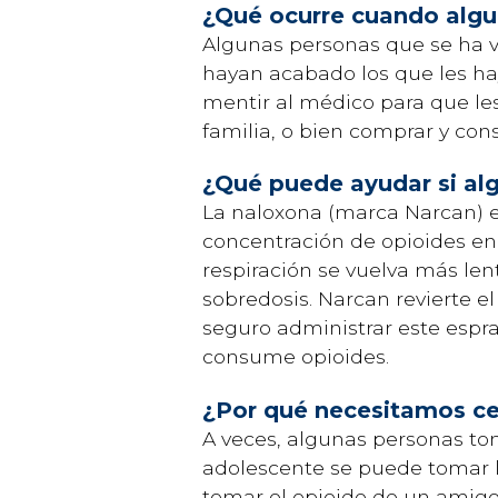
¿Qué ocurre cuando algui
Algunas personas que se ha v
hayan acabado los que les ha
mentir al médico para que le
familia, o bien comprar y con
¿Qué puede ayudar si al
La naloxona (marca Narcan) e
concentración de opioides en
respiración se vuelva más len
sobredosis. Narcan revierte e
seguro administrar este espr
consume opioides.
¿Por qué necesitamos cer
A veces, algunas personas to
adolescente se puede tomar 
tomar el opioide de un amigo 