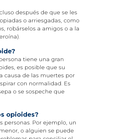
cluso después de que se les
ropiadas o arriesgadas, como
, robárselos a amigos o a la
eroína).
oide?
persona tiene una gran
ides, es posible que su
la causa de las muertes por
espirar con normalidad. Es
 sepa o se sospeche que
os opioides?
s personas. Por ejemplo, un
menor, o alguien se puede
problemas para conciliar el