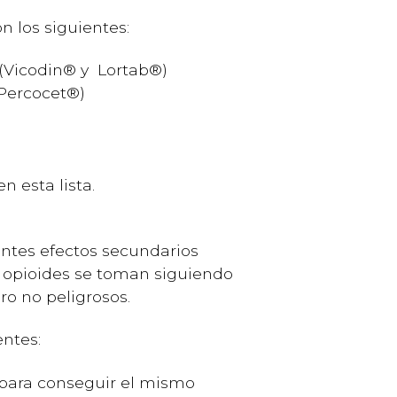
n los siguientes:
 (Vicodin® y Lortab®)
(Percocet®)
n esta lista.
entes efectos secundarios
 opioides se toman siguiendo
ro no peligrosos.
ientes:
para conseguir el mismo