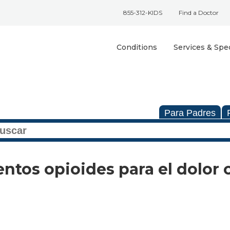
855-312-KIDS
Find a Doctor
Conditions
Services & Spec
Para Padres
tos opioides para el dolor 