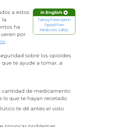
ados a estos
in English
 la
Taking Prescription
Opioid Pain
entos ha
Medicines Safely
mueren por
ón
.
eguridad sobre los opioides.
 que te ayude a tomar, a
ás cantidad de medicamento
lo que te hayan recetado.
ico te dé antes el visto
de provocar problemas