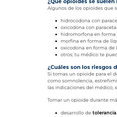
¿Qué opioides se suelen 
Algunos de los opioides que se
hidrocodona con paracet
oxicodona con paracetam
hidromorfona en forma d
morfina en forma de líqu
oxicodona en forma de lí
otros; tu médico te pued
¿Cuáles son los riesgos 
Si tomas un opioide para el d
como somnolencia, estreñimie
las indicaciones del médico, 
Tomar un opioide durante más
desarrollo de
tolerancia