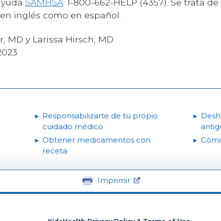
 ayuda
SAMHSA
: 1-800-662-HELP (4357). Se trata de 
o en inglés como en español.
er, MD y Larissa Hirsch, MD
2023
Responsabilizarte de tu propio
Desh
cuidado médico
antig
Obtener medicamentos con
Cómo 
receta
Imprimir