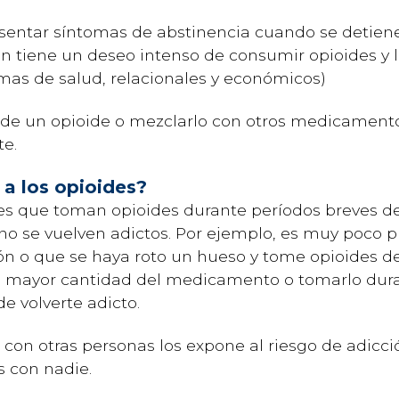
esentar síntomas de abstinencia cuando se detien
n tiene un deseo intenso de consumir opioides y 
as de salud, relacionales y económicos)
de un opioide o mezclarlo con otros medicamento
te.
 a los opioides?
es que toman opioides durante períodos breves d
no se vuelven adictos. Por ejemplo, es muy poco 
n o que se haya roto un hueso y tome opioides d
na mayor cantidad del medicamento o tomarlo dur
e volverte adicto.
on otras personas los expone al riesgo de adicci
 con nadie.