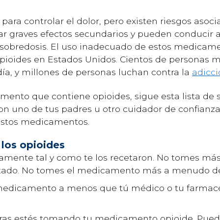
ara controlar el dolor, pero existen riesgos asoci
 graves efectos secundarios y pueden conducir a
a sobredosis. El uso inadecuado de estos medicam
s opioides en Estados Unidos. Cientos de personas 
ía, y millones de personas luchan contra la
adicci
ento que contiene opioides, sigue esta lista de s
n uno de tus padres u otro cuidador de confianza
 estos medicamentos.
 los opioides
tamente tal y como te los recetaron. No tomes m
etado. No tomes el medicamento más a menudo de 
edicamento a menos que tú médico o tu farmacéut
ras estés tomando tu medicamento opioide. Pue