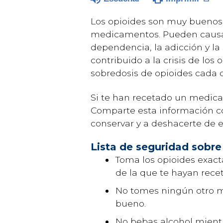
Los opioides son muy buenos p
medicamentos. Pueden causar
dependencia, la adicción y l
contribuido a la crisis de lo
sobredosis de opioides cada d
Si te han recetado un medicam
Comparte esta información co
conservar y a deshacerte de
Lista de seguridad sobre
Toma los opioides exac
de la que te hayan rec
No tomes ningún otro m
bueno.
No bebas alcohol mient