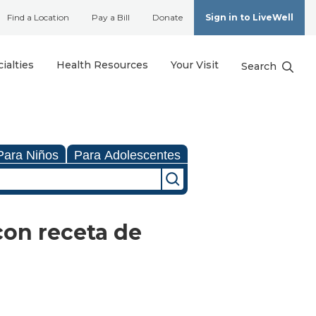
Find a Location
Pay a Bill
Donate
Sign in to LiveWell
ialties
Health Resources
Your Visit
Search
Para Niños
Para Adolescentes
con receta de