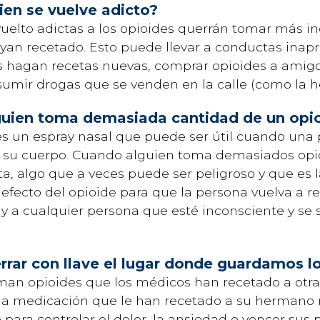
en se vuelve adicto?
uelto adictas a los opioides querrán tomar más in
yan recetado. Esto puede llevar a conductas inap
s hagan recetas nuevas, comprar opioides a amigos
sumir drogas que se venden en la calle (como la h
guien toma demasiada cantidad de un opi
s un espray nasal que puede ser útil cuando una 
 su cuerpo. Cuando alguien toma demasiados opio
ta, algo que a veces puede ser peligroso y que es 
l efecto del opioide para que la persona vuelva a r
ay a cualquier persona que esté inconsciente y se
rar con llave el lugar donde guardamos l
man opioides que los médicos han recetado a otra
la medicación que le han recetado a su hermano 
para controlar el dolor, la ansiedad o vencer sus 