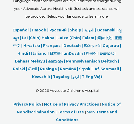
Language assistance services are available free of charge during
your Advocate Aurora Health visit. Just ask and assistance will
be provided. Select your language to learn more.
Español |
Hmoob
|
Русский
|
Shqip
|
العربیة
|
Bosanski
|
ျ
မန္မာ
|
Lai (Chin) Hakha |
Laizo (Chin) Falam |
简体中文 |
正體
中文 |
Hrvatski |
Français |
Deutsch
|
Ελληνικά |
Gujarati |
Hindi
|
Italiano
|
日本語
|
unDusdm
|
한국어
|
ພາສາລາວ
|
Bahasa Melayu |
മലയാളം
|
Pennsylvaanisch Deitsch |
Polski
|
ਪੰਜਾਬੀ
|
Ruáinga |
Română |
Srpski
|
Af-Soomaali |
Kiswahili |
Tagalog
|
اردو
|
Tiếng Việt
©
2026 Advocate Children's Hospital
Privacy Policy
|
Notice of Privacy Practices
|
Notice of
Nondiscrimination
|
Terms of Use
|
SMS Terms and
Conditions