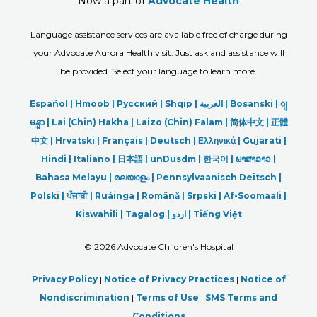
Now a part of
Advocate Health
Language assistance services are available free of charge during
your Advocate Aurora Health visit. Just ask and assistance will
be provided. Select your language to learn more.
Español |
Hmoob
|
Русский
|
Shqip
|
العربیة
|
Bosanski
|
ျ
မန္မာ
|
Lai (Chin) Hakha |
Laizo (Chin) Falam |
简体中文 |
正體
中文 |
Hrvatski |
Français |
Deutsch
|
Ελληνικά |
Gujarati |
Hindi
|
Italiano
|
日本語
|
unDusdm
|
한국어
|
ພາສາລາວ
|
Bahasa Melayu |
മലയാളം
|
Pennsylvaanisch Deitsch |
Polski
|
ਪੰਜਾਬੀ
|
Ruáinga |
Română |
Srpski
|
Af-Soomaali |
Kiswahili |
Tagalog
|
اردو
|
Tiếng Việt
©
2026 Advocate Children's Hospital
Privacy Policy
|
Notice of Privacy Practices
|
Notice of
Nondiscrimination
|
Terms of Use
|
SMS Terms and
Conditions