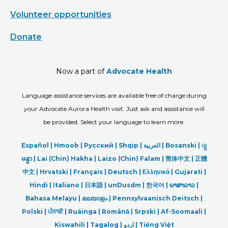
Volunteer opportunities
Donate
Now a part of
Advocate Health
Language assistance services are available free of charge during
your Advocate Aurora Health visit. Just ask and assistance will
be provided. Select your language to learn more.
Español |
Hmoob
|
Русский
|
Shqip
|
العربیة
|
Bosanski
|
ျ
မန္မာ
|
Lai (Chin) Hakha |
Laizo (Chin) Falam |
简体中文 |
正體
中文 |
Hrvatski |
Français |
Deutsch
|
Ελληνικά |
Gujarati |
Hindi
|
Italiano
|
日本語
|
unDusdm
|
한국어
|
ພາສາລາວ
|
Bahasa Melayu |
മലയാളം
|
Pennsylvaanisch Deitsch |
Polski
|
ਪੰਜਾਬੀ
|
Ruáinga |
Română |
Srpski
|
Af-Soomaali |
Kiswahili |
Tagalog
|
اردو
|
Tiếng Việt