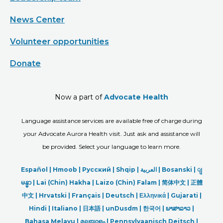
News Center
Volunteer opportunities
Donate
Now a part of
Advocate Health
Language assistance services are available free of charge during
your Advocate Aurora Health visit. Just ask and assistance will
be provided. Select your language to learn more.
Español |
Hmoob
|
Русский
|
Shqip
|
العربیة
|
Bosanski
|
ျ
မန္မာ
|
Lai (Chin) Hakha |
Laizo (Chin) Falam |
简体中文 |
正體
中文 |
Hrvatski |
Français |
Deutsch
|
Ελληνικά |
Gujarati |
Hindi
|
Italiano
|
日本語
|
unDusdm
|
한국어
|
ພາສາລາວ
|
Bahasa Melayu |
മലയാളം
|
Pennsylvaanisch Deitsch |