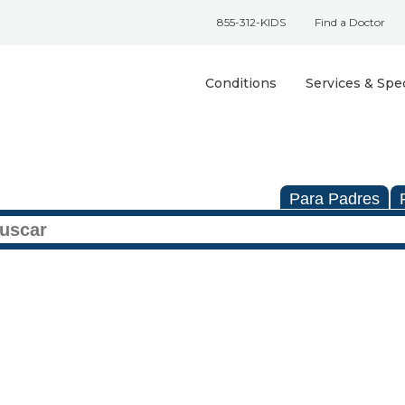
855-312-KIDS
Find a Doctor
Conditions
Services & Spec
Para Padres