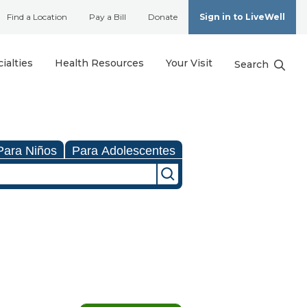
Find a Location
Pay a Bill
Donate
Sign in to LiveWell
ialties
Health Resources
Your Visit
Search
Para Niños
Para Adolescentes