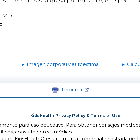
 Si reemplazas la grasa por músculo, el aspecto de 
n, MD
18
Imagen corporal y autoestima
Cálcu
Imprimir
KidsHealth Privacy Policy & Terms of Use
camente para uso educativo. Para obtener consejos médicos
íficos, consulte con su médico.
ion. KidsHealth® es una marca comercial registrada de 