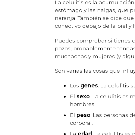
La celulitis es la acumulación
estómago y las nalgas, que pro
naranja. También se dice que 
conectivo debajo de la piel y
Puedes comprobar si tienes cel
pozos, probablemente tengas ce
muchachas y mujeres (y algun
Son varias las cosas que influy
Los
genes
. La celulitis 
El
sexo
. La celulitis e
hombres.
El
peso
. Las personas d
corporal.
La
edad
. La celulitis 