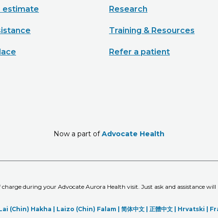
e estimate
Research
sistance
Training & Resources
lace
Refer a patient
Now a part of
Advocate Health
of charge during your Advocate Aurora Health visit. Just ask and assistance will
Lai (Chin) Hakha |
Laizo (Chin) Falam |
简体中文 |
正體中文 |
Hrvatski |
Fr