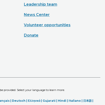
Leadership team
News Center
Volunteer opportunities
Donate
 be provided. Select your language to learn more.
ançais |
Deutsch
|
Ελληνικά |
Gujarati |
Hindi
|
Italiano
|
日本語
|