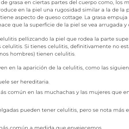
 de grasa en ciertas partes del cuerpo como, los m
duce en la piel una rugosidad similar a la de la p
tiene aspecto de queso cottage. La grasa empuja e
 hace que la superficie de la piel se vea arrugada 
ulitis pellizcando la piel que rodea la parte supe
lulitis. Si tienes celulitis, definitivamente no est
os hombres) tienen celulitis.
en en la aparición de la celulitis, como las siguien
suele ser hereditaria.
s más común en las muchachas y las mujeres que e
elgadas pueden tener celulitis, pero se nota más 
es más común a medida que envejecemos.