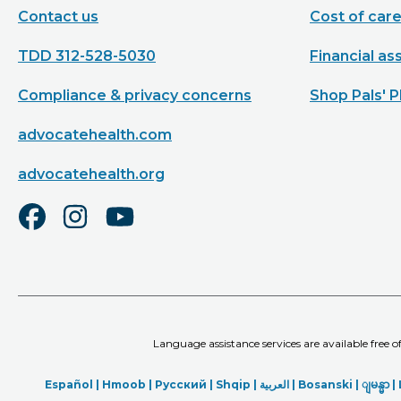
Contact us
Cost of car
TDD 312-528-5030
Financial as
Compliance & privacy concerns
Shop Pals' P
advocatehealth.com
advocatehealth.org
Language assistance services are available free 
Español |
Hmoob
|
Русский
|
Shqip
|
العربیة
|
Bosanski
|
ျမန္မာ
|