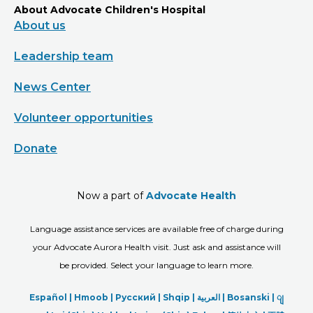
About Advocate Children's Hospital
About us
Leadership team
News Center
Volunteer opportunities
Donate
Now a part of
Advocate Health
Language assistance services are available free of charge during
your Advocate Aurora Health visit. Just ask and assistance will
be provided. Select your language to learn more.
Español |
Hmoob
|
Русский
|
Shqip
|
العربیة
|
Bosanski
|
ျ