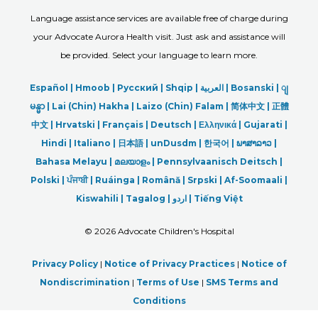
Language assistance services are available free of charge during
your Advocate Aurora Health visit. Just ask and assistance will
be provided. Select your language to learn more.
Español |
Hmoob
|
Русский
|
Shqip
|
العربیة
|
Bosanski
|
ျ
မန္မာ
|
Lai (Chin) Hakha |
Laizo (Chin) Falam |
简体中文 |
正體
中文 |
Hrvatski |
Français |
Deutsch
|
Ελληνικά |
Gujarati |
Hindi
|
Italiano
|
日本語
|
unDusdm
|
한국어
|
ພາສາລາວ
|
Bahasa Melayu |
മലയാളം
|
Pennsylvaanisch Deitsch |
Polski
|
ਪੰਜਾਬੀ
|
Ruáinga |
Română |
Srpski
|
Af-Soomaali |
Kiswahili |
Tagalog
|
اردو
|
Tiếng Việt
©
2026 Advocate Children's Hospital
Privacy Policy
|
Notice of Privacy Practices
|
Notice of
Nondiscrimination
|
Terms of Use
|
SMS Terms and
Conditions