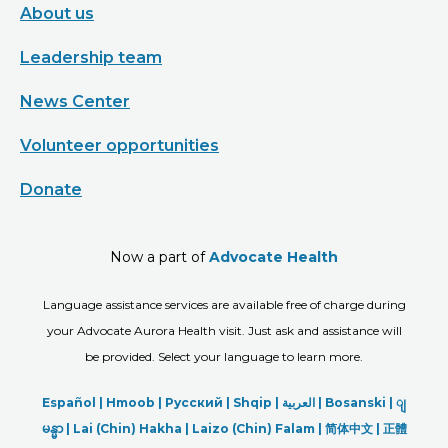
About us
Leadership team
News Center
Volunteer opportunities
Donate
Now a part of
Advocate Health
Language assistance services are available free of charge during
your Advocate Aurora Health visit. Just ask and assistance will
be provided. Select your language to learn more.
Español |
Hmoob
|
Русский
|
Shqip
|
العربیة
|
Bosanski
|
ျ
မန္မာ
|
Lai (Chin) Hakha |
Laizo (Chin) Falam |
简体中文 |
正體