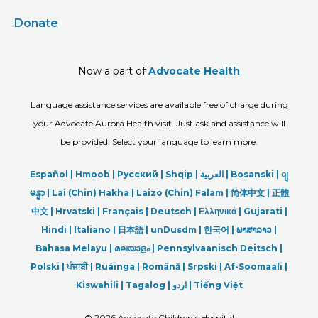
Donate
Now a part of
Advocate Health
Language assistance services are available free of charge during
your Advocate Aurora Health visit. Just ask and assistance will
be provided. Select your language to learn more.
Español |
Hmoob
|
Русский
|
Shqip
|
العربیة
|
Bosanski
|
ျ
မန္မာ
|
Lai (Chin) Hakha |
Laizo (Chin) Falam |
简体中文 |
正體
中文 |
Hrvatski |
Français |
Deutsch
|
Ελληνικά |
Gujarati |
Hindi
|
Italiano
|
日本語
|
unDusdm
|
한국어
|
ພາສາລາວ
|
Bahasa Melayu |
മലയാളം
|
Pennsylvaanisch Deitsch |
Polski
|
ਪੰਜਾਬੀ
|
Ruáinga |
Română |
Srpski
|
Af-Soomaali |
Kiswahili |
Tagalog
|
اردو
|
Tiếng Việt
©
2026 Advocate Children's Hospital