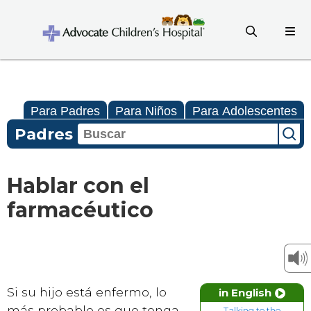
Para Padres
Para Niños
Para Adolescentes
Padres
Hablar con el
farmacéutico
Si su hijo está enfermo, lo
in English
más probable es que tenga
Talking to the