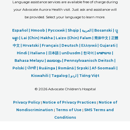
Language assistance services are available free of charge during
your Advocate Aurora Health visit. Just ask and assistance will
be provided. Select your language to learn more.
Español |
Hmoob
|
Русский
|
Shqip
|
العربیة
|
Bosanski
|
ျ
မန္မာ
|
Lai (Chin) Hakha |
Laizo (Chin) Falam |
简体中文 |
正體
中文 |
Hrvatski |
Français |
Deutsch
|
Ελληνικά |
Gujarati |
Hindi
|
Italiano
|
日本語
|
unDusdm
|
한국어
|
ພາສາລາວ
|
Bahasa Melayu |
മലയാളം
|
Pennsylvaanisch Deitsch |
Polski
|
ਪੰਜਾਬੀ
|
Ruáinga |
Română |
Srpski
|
Af-Soomaali |
Kiswahili |
Tagalog
|
اردو
|
Tiếng Việt
©
2026 Advocate Children's Hospital
Privacy Policy
|
Notice of Privacy Practices
|
Notice of
Nondiscrimination
|
Terms of Use
|
SMS Terms and
Conditions